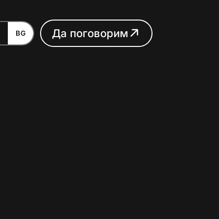
Д
а
п
о
г
о
в
о
р
и
м
N
BG
Д
а
п
о
г
о
в
о
р
и
м