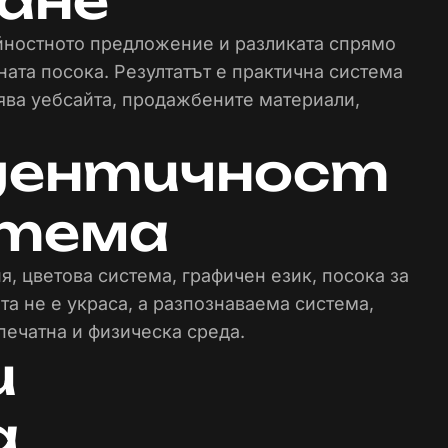
ане
ойностното предложение и разликата спрямо
ата посока. Резултатът е практична система
ява уебсайта, продажбените материали,
идентичност
стема
я, цветова система, графичен език, посока за
та не е украса, а разпознаваема система,
печатна и физическа среда.
и
а