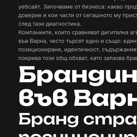
уебсайт. Започваме от бизнеса: какво прод
доверие и кои части от сегашното му прис
след тази диагностика.
Компаниите, които сравняват дигитална аг
във Варна, често търсят едно и също: един
позициониране, идентичност, съдържание, 
покрива този общ обхват, като запазва бра
Брандин
във Вар
Бранд стра