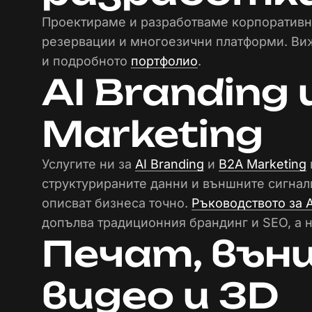
Проектираме и разработваме корпоративни
резервации и многоезични платформи. Ви
и подробното
портфолио
.
AI Branding 
Marketing
Услугите ни за
AI Branding
и
B2A Marketing
структурираните данни и външните сигнали 
описват бизнеса точно.
Ръководството за A
допълва традиционния брандинг и SEO, а н
Печат, вън
видео и 3D