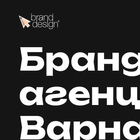
Б
р
а
н
а
г
е
н
В
а
р
н