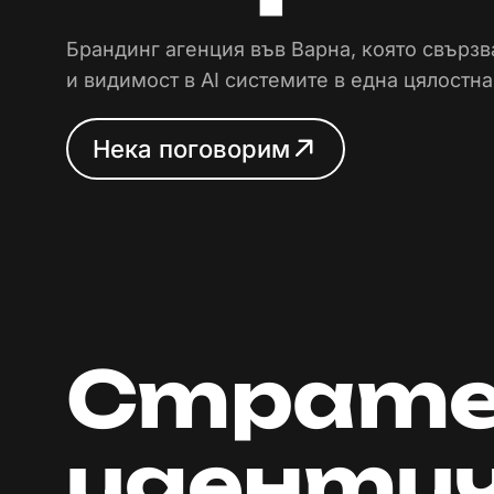
Брандинг агенция във Варна, която свързв
и видимост в AI системите в една цялостн
Н
е
к
а
п
о
г
о
в
о
р
и
м
Н
е
к
а
п
о
г
о
в
о
р
и
м
Страте
идентич