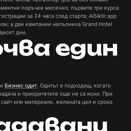
аментни поръчки месечно; първите три курса
страции за 24 часа след старта; AiSiktir.app
ели; а две кампании напълниха Grand Hotel
 десет дни.
очва един
ан
Бизнес одит
. Одитът е подходящ, когато
адача и приоритетите още не са ясни. При
 сайт или материали, желаната цел и срока
адавани