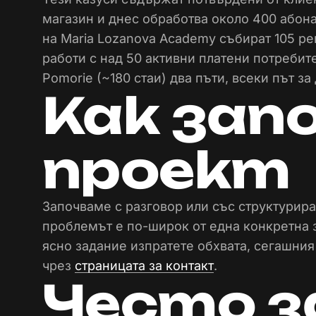
магазин и днес обработва около 400 абон
на Maria Lozanova Academy събират 105 реги
работи с над 50 активни платени потребит
Pomorie (~180 стаи) два пъти, всеки път за
Как зап
проект
Започваме с разговор или със структурир
проблемът е по-широк от една конкретна з
ясно задание изпратете обхвата, сегашния
чрез
страницата за контакт
.
Често з