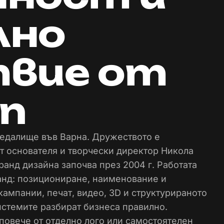
лно
твие от
ип
 седалище във Варна. Дружеството е
от основателя и творчески директор Никола
анд дизайна започва през 2004 г. Работата
анд: позициониране, наименование и
кампании, печат, видео, 3D и структурираното
истемите разбират бизнеса правилно.
повече от отделно лого или самостоятелен