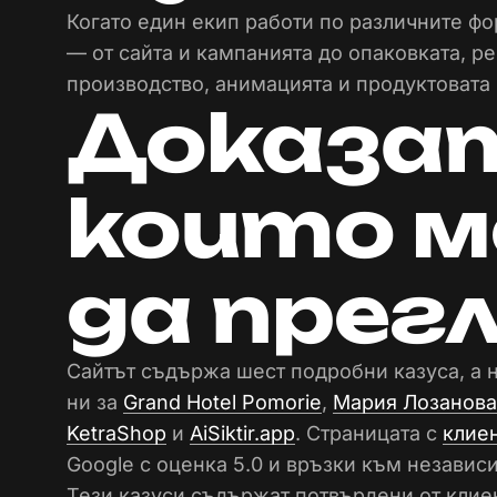
Когато един екип работи по различните фо
— от сайта и кампанията до опаковката, р
производство, анимацията и продуктовата 
Доказа
които 
да прег
Сайтът съдържа шест подробни казуса, а н
ни за
Grand Hotel Pomorie
,
Мария Лозанова
KetraShop
и
AiSiktir.app
. Страницата с
клие
Google с оценка 5.0 и връзки към независ
Тези казуси съдържат потвърдени от клиен