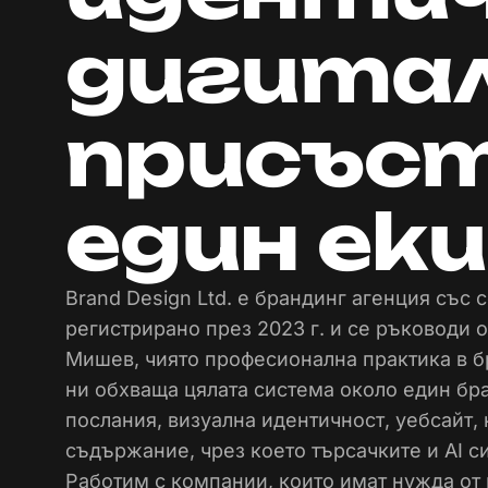
дигита
присъс
един ек
Brand Design Ltd. е брандинг агенция със
регистрирано през 2023 г. и се ръководи 
Мишев, чиято професионална практика в бр
ни обхваща цялата система около един бр
послания, визуална идентичност, уебсайт, 
съдържание, чрез което търсачките и AI с
Работим с компании, които имат нужда от 