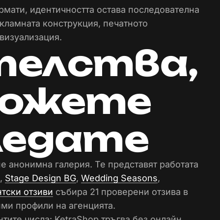
рмати, идентичността остава последователна
екламната конструкция, печатното
визуализация.
телства,
можете
ледате
е анонимна галерия. Те представят работата
,
Stage Design BG
,
Wedding Seasons
,
нтски отзиви
събира 21 проверени отзива в
ими профили на агенцията.
тите числа: KetraShop тръгва без онлайн