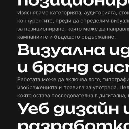
позиционир
Изясняваме категорията, аудиторията, ст
конкурентите, преди да определим визуалн
за позициониране, която може да направл
кампаниите и бъдещото съдържание.
Визуална 
и бранд си
Работата може да включва лого, типографи
изображенията и правила за употреба. Цел
която остава последователна в дигитална, 
Уеб дизайн 
разработк