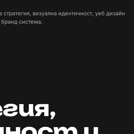
а стратегия, визуална идентичност, уеб дизайн
а бранд система.
гия,
ност и