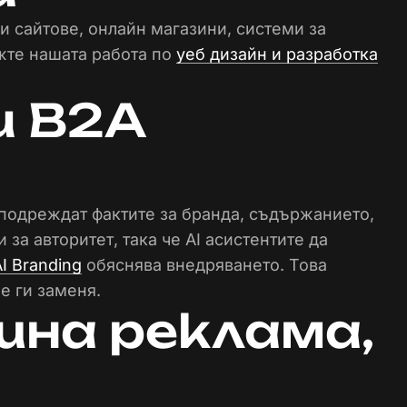
 сайтове, онлайн магазини, системи за
жте нашата работа по
уеб дизайн и разработка
и B2A
подреждат фактите за бранда, съдържанието,
за авторитет, така че AI асистентите да
I Branding
обяснява внедряването. Това
е ги заменя.
шна реклама,