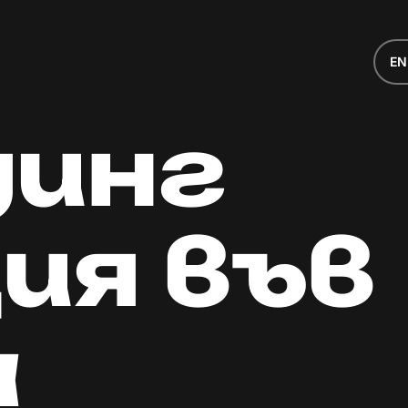
E
д
и
н
г
ц
и
я
в
ъ
в
а